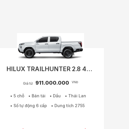
HILUX TRAILHUNTER 2.8 4X4
AT
911.000.000
VNĐ
Giá từ
5 chỗ
Bán tải
Dầu
Thái Lan
Số tự động 6 cấp
Dung tích 2755