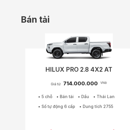
Bán tải
HILUX PRO 2.8 4X2 AT
714.000.000
VNĐ
Giá từ
5 chỗ
Bán tải
Dầu
Thái Lan
Số tự động 6 cấp
Dung tích 2755