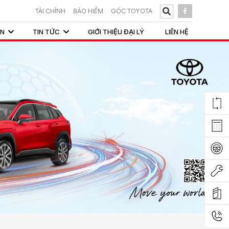
TÀI CHÍNH
BẢO HIỂM
GÓC TOYOTA
ẤN
TIN TỨC
GIỚI THIỆU ĐẠI LÝ
LIÊN HỆ