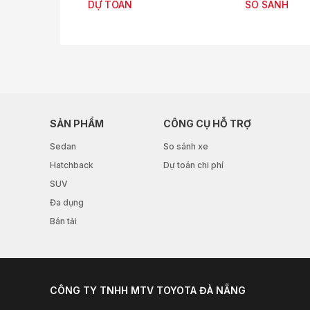
DỰ TOÁN
SO SÁNH
SẢN PHẨM
CÔNG CỤ HỖ TRỢ
Sedan
So sánh xe
Hatchback
Dự toán chi phí
SUV
Đa dụng
Bán tải
CÔNG TY TNHH MTV TOYOTA ĐÀ NẴNG