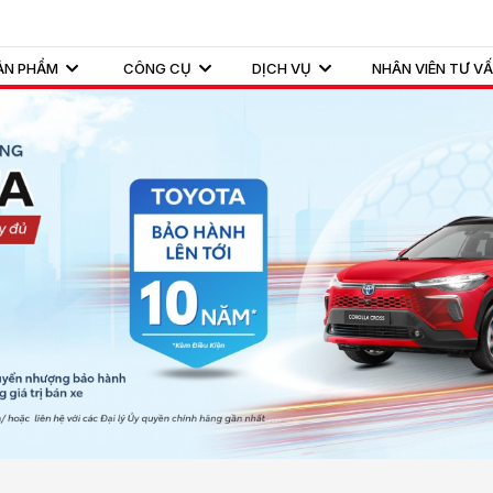
ẢN PHẨM
CÔNG CỤ
DỊCH VỤ
NHÂN VIÊN TƯ V