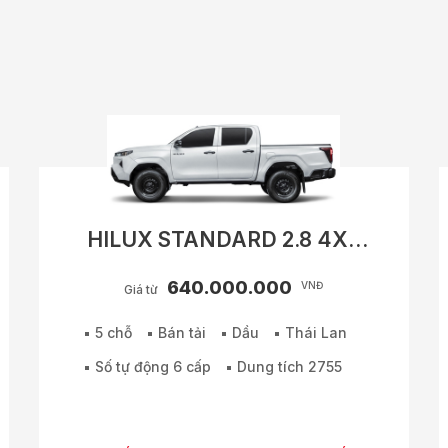
HILUX STANDARD 2.8 4X2
MT
640.000.000
VNĐ
Giá từ
5 chỗ
Bán tải
Dầu
Thái Lan
Số tự động 6 cấp
Dung tích 2755