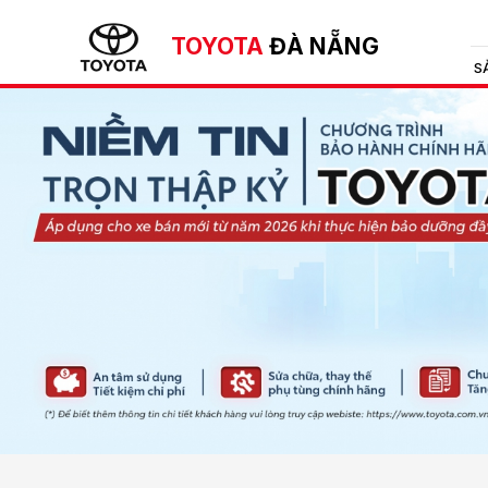
TOYOTA
ĐÀ NẴNG
S