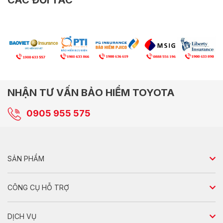
CÁC ĐỐI TÁC
NHẬN TƯ VẤN BẢO HIỂM TOYOTA
0905 955 575
SẢN PHẨM
Sedan
CÔNG CỤ HỖ TRỢ
Hatchback
So sánh xe
DỊCH VỤ