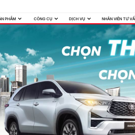
ẢN PHẨM
CÔNG CỤ
DỊCH VỤ
NHÂN VIÊN TƯ V