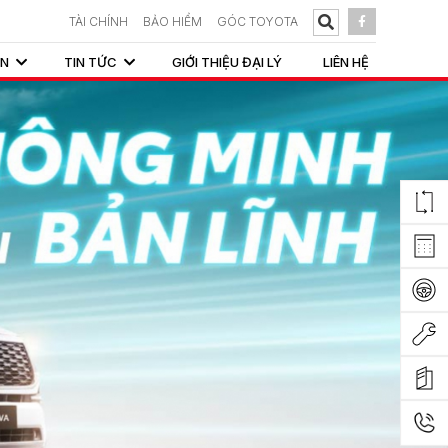
TÀI CHÍNH
BẢO HIỂM
GÓC TOYOTA
ẤN
TIN TỨC
GIỚI THIỆU ĐẠI LÝ
LIÊN HỆ