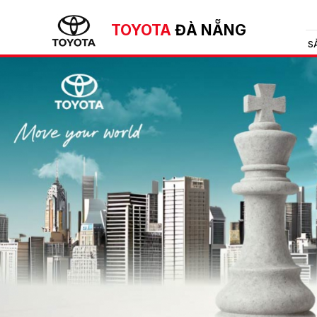
TOYOTA
ĐÀ NẴNG
S