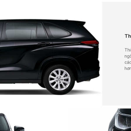
Th
Thi
ngồ
các
hơn