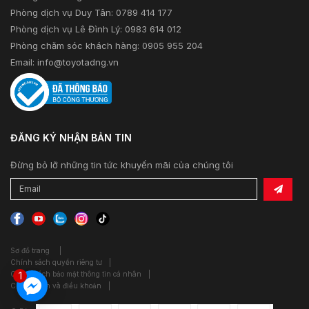
Phòng dịch vụ Duy Tân: 0789 414 177
Phòng dịch vụ Lê Đình Lý: 0983 614 012
Phòng chăm sóc khách hàng: 0905 955 204
Email:
info@toyotadng.vn
ĐĂNG KÝ NHẬN BẢN TIN
Đừng bỏ lỡ những tin tức khuyến mãi của chúng tôi
Sơ đồ trang
|
Chính sách quyền riêng tư
|
1
Chính sách bảo mật thông tin cá nhân
|
Chính sách và điều khoản
|