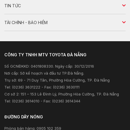
Bán tải
Tư vấn sản phẩm
TIN TỨC
Phụ tùng & phụ kiện chính hãng
Tư vấn dịch vụ
Tin nổi bật
Dịch vụ sửa chữa
TÀI CHÍNH - BẢO HIỂM
Tư vấn kỹ thuật
Sản phẩm
Kiểm tra và triệu hồi
Tư vấn tài chính
Khuyến mãi
Tư vấn bảo hiểm
CÔNG TY TNHH MTV TOYOTA ĐÀ NẴNG
Xã hội
Số GCNĐKKD: 0401808330. Ngày cấp: 30/12/2016
Thông tin khác
Nơi cấp: Sở kế hoạch và đầu tư TP.Đà Nẵng.
Trụ sở: 69 - 71 Duy Tân, Phường Hòa Cường, TP. Đà Nẵng
Tel: (0236) 3631222 - Fax: (0236) 3630111
Cơ sở 2: 151 – 153 Lê Đình Lý, Phường Hòa Cường, TP. Đà Nẵng
Tel: (0236) 3614010 - Fax: (0236) 3614344
ĐƯỜNG DÂY NÓNG
Phòng bán hàng: 0905 102 359