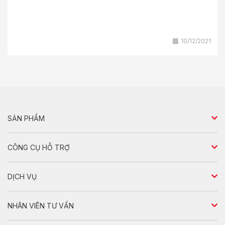
10/12/2021
SẢN PHẨM
Sedan
CÔNG CỤ HỖ TRỢ
Hatchback
So sánh xe
DỊCH VỤ
SUV
Dự toán chi phí
Chính sách bảo hành
Đa dụng
NHÂN VIÊN TƯ VẤN
Dịch vụ bảo dưỡng