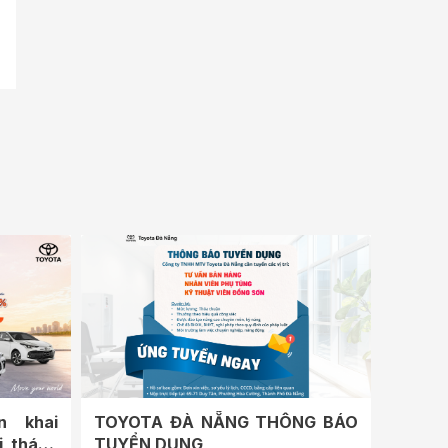
n khai
TOYOTA ĐÀ NẴNG THÔNG BÁO
i tháng
TUYỂN DỤNG