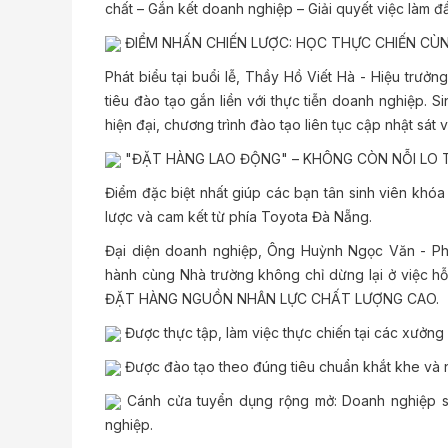
chất – Gắn kết doanh nghiệp – Giải quyết việc làm đầ
ĐIỂM NHẤN CHIẾN LƯỢC: HỌC THỰC CHIẾN CÙ
Phát biểu tại buổi lễ, Thầy Hồ Viết Hà - Hiệu trư
tiêu đào tạo gắn liền với thực tiễn doanh nghiệp. 
hiện đại, chương trình đào tạo liên tục cập nhật sát 
"ĐẶT HÀNG LAO ĐỘNG" – KHÔNG CÒN NỖI LO 
Điểm đặc biệt nhất giúp các bạn tân sinh viên khó
lược và cam kết từ phía Toyota Đà Nẵng.
Đại diện doanh nghiệp, Ông Huỳnh Ngọc Văn - P
hành cùng Nhà trường không chỉ dừng lại ở việc hỗ 
ĐẶT HÀNG NGUỒN NHÂN LỰC CHẤT LƯỢNG CAO.
Được thực tập, làm việc thực chiến tại các xưởng 
Được đào tạo theo đúng tiêu chuẩn khắt khe và n
Cánh cửa tuyển dụng rộng mở: Doanh nghiệp sẵ
nghiệp.