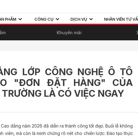
ẢN PHẨM
CÔNG CỤ
DỊCH VỤ
NHÂN VIÊN TƯ V
hẩm
Khuyến mãi
IẢNG LỚP CÔNG NGHỆ Ô TÔ
EO "ĐƠN ĐẶT HÀNG" CỦA
 TRƯỜNG LÀ CÓ VIỆC NGAY
ộ Cao đẳng năm 2026 đã diễn ra thành công tốt đẹp. Buổi lễ không
inh viên, mà còn là minh chứng rõ nét cho chiến lược: Đào tạo thực