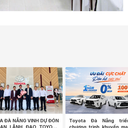
A ĐÀ NẴNG VINH DỰ ĐÓN
Toyota Đà Nẵng triể
BAN LÃNH ĐẠO TOYOTA
chương trình khuyến mạ