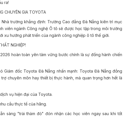
u ra!
NG CHUYÊN GIA TOYOTA
ởng Nhà trường khẳng định: Trường Cao đẳng Đà Nẵng kiên trì mục
Sinh viên ngành Công nghệ Ô tô sẽ được học tập trong môi trường
với xu hướng phát triển của ngành công nghiệp ô tô thế giới.
THẤT NGHIỆP!
a 2026 hoàn toàn yên tâm vững bước chính là sự đồng hành chiến
hó Giám đốc Toyota Đà Nẵng nhấn mạnh: Toyota Đà Nẵng đồng
trợ chuyên môn hay thiết bị thực hành, mà quan trọng hơn hết là
dịch vụ hiện đại của Toyota.
hu cầu thực tế của hãng.
n sàng "trải thảm đỏ" đón nhận các học viên ngay sau khi tốt