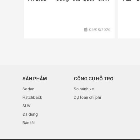
Hành Trình Thêm...
VIỆT N
05/08/2026
SẢN PHẨM
CÔNG CỤ HỖ TRỢ
Sedan
So sánh xe
Hatchback
Dự toán chi phí
SUV
Đa dụng
Bán tải