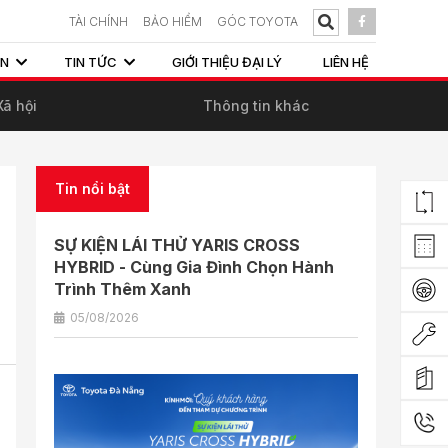
TÀI CHÍNH
BẢO HIỂM
GÓC TOYOTA
ẤN
TIN TỨC
GIỚI THIỆU ĐẠI LÝ
LIÊN HỆ
Xã hội
Thông tin khác
Tin nổi bật
SỰ KIỆN LÁI THỬ YARIS CROSS
HYBRID - Cùng Gia Đình Chọn Hành
Trình Thêm Xanh
05/08/2026