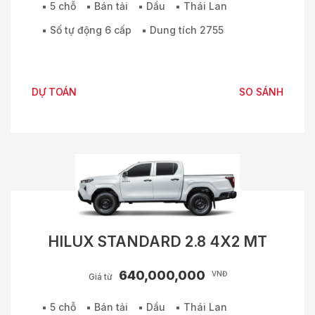
5 chỗ
Bán tải
Dầu
Thái Lan
Số tự động 6 cấp
Dung tích 2755
DỰ TOÁN
SO SÁNH
HILUX STANDARD 2.8 4X2 MT
640,000,000
VNĐ
Giá từ
5 chỗ
Bán tải
Dầu
Thái Lan