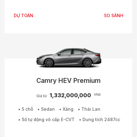
DỰ TOÁN
SO SÁNH
Camry HEV Premium
1,332,000,000
VNĐ
Giá từ
5 chỗ
Sedan
Xăng
Thái Lan
Số tự động vô cấp E-CVT
Dung tích 2487cc