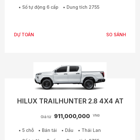
Số tự động 6 cấp
Dung tích 2755
DỰ TOÁN
SO SÁNH
HILUX TRAILHUNTER 2.8 4X4 AT
911,000,000
VNĐ
Giá từ
5 chỗ
Bán tải
Dầu
Thái Lan