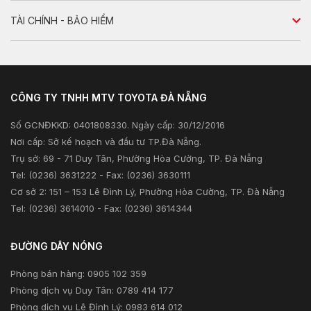
Tư vấn dịch vụ
Tin nổi bật
Dịch vụ sửa chữa
TÀI CHÍNH - BẢO HIỂM
Tư vấn kỹ thuật
Sản phẩm
Kiểm tra và triệu hồi
Tư vấn tài chính
Khuyến mãi
Tư vấn bảo hiểm
CÔNG TY TNHH MTV TOYOTA ĐÀ NẴNG
Xã hội
Số GCNĐKKD: 0401808330. Ngày cấp: 30/12/2016
Thông tin khác
Nơi cấp: Sở kế hoạch và đầu tư TP.Đà Nẵng.
Trụ sở: 69 - 71 Duy Tân, Phường Hòa Cường, TP. Đà Nẵng
Tel: (0236) 3631222 - Fax: (0236) 3630111
Cơ sở 2: 151 – 153 Lê Đình Lý, Phường Hòa Cường, TP. Đà Nẵng
Tel: (0236) 3614010 - Fax: (0236) 3614344
ĐƯỜNG DÂY NÓNG
Phòng bán hàng: 0905 102 359
Phòng dịch vụ Duy Tân: 0789 414 177
Phòng dịch vụ Lê Đình Lý: 0983 614 012