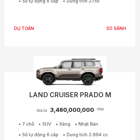
Số tự động 6 cấp
Dung tích 2755
DỰ TOÁN
SO SÁNH
LAND CRUISER PRADO M
3,460,000,000
VNĐ
Giá từ
7 chỗ
SUV
Xăng
Nhật Bản
Số tự động 6 cấp
Dung tích 2.694 cc