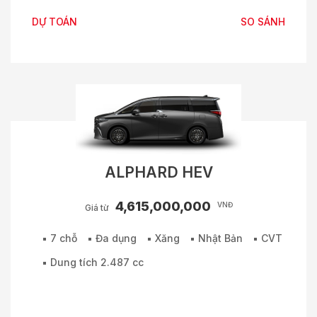
DỰ TOÁN
SO SÁNH
ALPHARD HEV
4,615,000,000
VNĐ
Giá từ
7 chỗ
Đa dụng
Xăng
Nhật Bản
CVT
Dung tích 2.487 cc