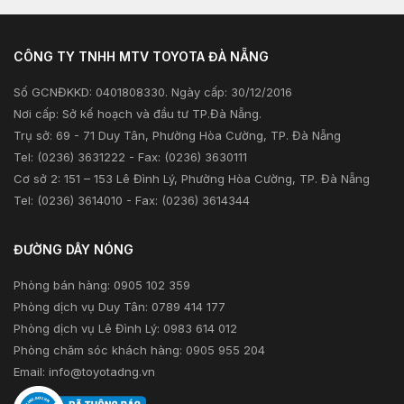
Tư vấn tài chính
Khuyến mãi
Tư vấn bảo hiểm
CÔNG TY TNHH MTV TOYOTA ĐÀ NẴNG
Xã hội
Số GCNĐKKD: 0401808330. Ngày cấp: 30/12/2016
Thông tin khác
Nơi cấp: Sở kế hoạch và đầu tư TP.Đà Nẵng.
Trụ sở: 69 - 71 Duy Tân, Phường Hòa Cường, TP. Đà Nẵng
Tel: (0236) 3631222 - Fax: (0236) 3630111
Cơ sở 2: 151 – 153 Lê Đình Lý, Phường Hòa Cường, TP. Đà Nẵng
Tel: (0236) 3614010 - Fax: (0236) 3614344
ĐƯỜNG DÂY NÓNG
Phòng bán hàng: 0905 102 359
Phòng dịch vụ Duy Tân: 0789 414 177
Phòng dịch vụ Lê Đình Lý: 0983 614 012
Phòng chăm sóc khách hàng: 0905 955 204
Email:
info@toyotadng.vn