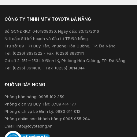
Tư vấn tài chính
Khuyến mãi
Tư vấn bảo hiểm
CÔNG TY TNHH MTV TOYOTA ĐÀ NẴNG
Xã hội
Số GCNĐKKD: 0401808330. Ngày cấp: 30/12/2016
Thông tin khác
Nơi cấp: Sở kế hoạch và đầu tư TP.Đà Nẵng.
Trụ sở: 69 - 71 Duy Tân, Phường Hòa Cường, TP. Đà Nẵng
Tel: (0236) 3631222 - Fax: (0236) 3630111
Cơ sở 2: 151 – 153 Lê Đình Lý, Phường Hòa Cường, TP. Đà Nẵng
Tel: (0236) 3614010 - Fax: (0236) 3614344
ĐƯỜNG DÂY NÓNG
Phòng bán hàng: 0905 102 359
Phòng dịch vụ Duy Tân: 0789 414 177
Phòng dịch vụ Lê Đình Lý: 0983 614 012
Phòng chăm sóc khách hàng: 0905 955 204
Email:
info@toyotadng.vn