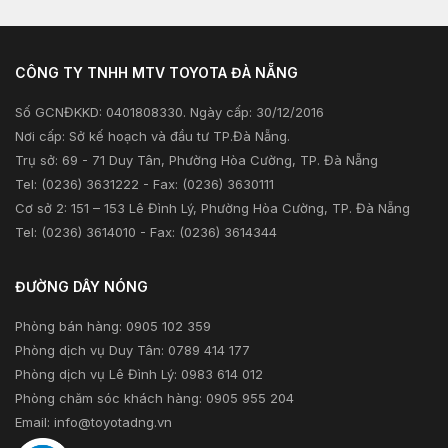
Kiểm tra và triệu hồi
Tư vấn tài chính
Khuyến mãi
Tư vấn bảo hiểm
CÔNG TY TNHH MTV TOYOTA ĐÀ NẴNG
Xã hội
Số GCNĐKKD: 0401808330. Ngày cấp: 30/12/2016
Thông tin khác
Nơi cấp: Sở kế hoạch và đầu tư TP.Đà Nẵng.
Trụ sở: 69 - 71 Duy Tân, Phường Hòa Cường, TP. Đà Nẵng
Tel: (0236) 3631222 - Fax: (0236) 3630111
Cơ sở 2: 151 – 153 Lê Đình Lý, Phường Hòa Cường, TP. Đà Nẵng
Tel: (0236) 3614010 - Fax: (0236) 3614344
ĐƯỜNG DÂY NÓNG
Phòng bán hàng: 0905 102 359
Phòng dịch vụ Duy Tân: 0789 414 177
Phòng dịch vụ Lê Đình Lý: 0983 614 012
Phòng chăm sóc khách hàng: 0905 955 204
Email:
info@toyotadng.vn