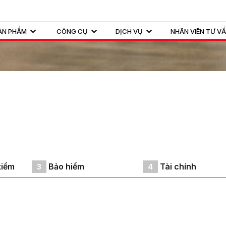
ẢN PHẨM
CÔNG CỤ
DỊCH VỤ
NHÂN VIÊN TƯ V
kiểm
Bảo hiểm
Tài chính
3
4