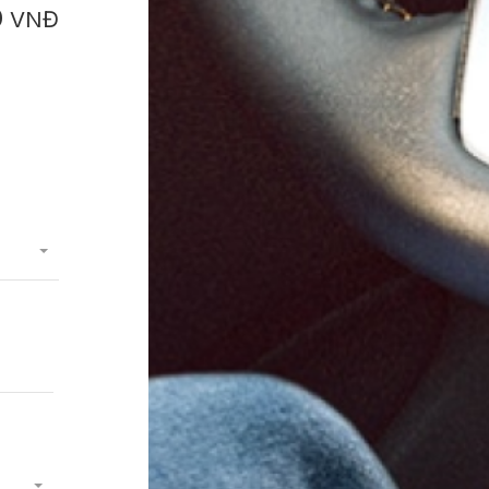
0
VNĐ