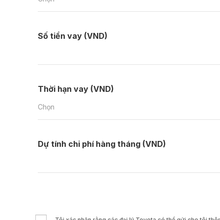
Số tiền vay (VND)
Thời hạn vay (VND)
Chọn
Dự tính chi phí hàng tháng (VND)
Tôi xác nhận rằng các đại lý Toyota có thể gửi cho tôi t