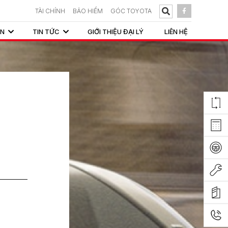
TÀI CHÍNH
BẢO HIỂM
GÓC TOYOTA
ẤN
TIN TỨC
GIỚI THIỆU ĐẠI LÝ
LIÊN HỆ