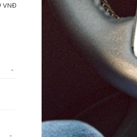
0
VNĐ