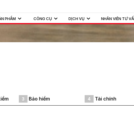
ẢN PHẨM
CÔNG CỤ
DỊCH VỤ
NHÂN VIÊN TƯ V
kiểm
Bảo hiểm
Tài chính
3
4