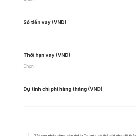
Số tiền vay (VND)
Thời hạn vay (VND)
Chọn
Dự tính chi phí hàng tháng (VND)
Tôi xác nhận rằng các đại lý Toyota có thể gửi cho tôi t