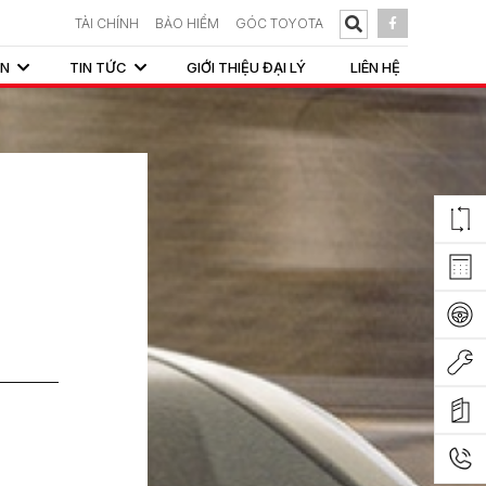
TÀI CHÍNH
BẢO HIỂM
GÓC TOYOTA
ẤN
TIN TỨC
GIỚI THIỆU ĐẠI LÝ
LIÊN HỆ