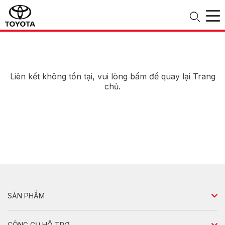
Liên kết không tồn tại, vui lòng
bấm
để quay lại
Trang
chủ
.
SẢN PHẨM
Sedan
CÔNG CỤ HỖ TRỢ