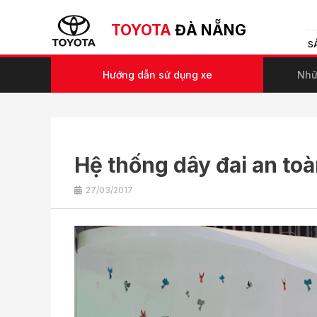
TOYOTA
ĐÀ NẴNG
S
Hướng dẫn sử dụng xe
Nhữn
Hệ thống dây đai an to
27/03/2017