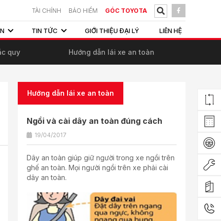
TÀI CHÍNH
BẢO HIỂM
GÓC TOYOTA
ẤN
TIN TỨC
GIỚI THIỆU ĐẠI LÝ
LIÊN HỆ
ắc quy
Hướng dẫn lái xe an toàn
Hướng dẫn lái xe an toàn
Ngồi và cài dây an toàn đúng cách
19/04/2017
Dây an toàn giúp giữ người trong xe ngồi trên
ghế an toàn. Mọi người ngồi trên xe phải cài
dây an toàn.