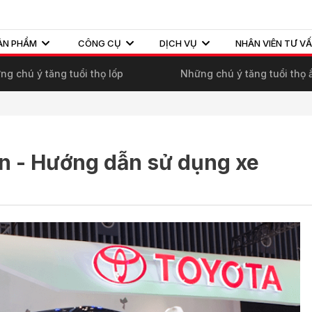
ẢN PHẨM
CÔNG CỤ
DỊCH VỤ
NHÂN VIÊN TƯ V
g chú ý tăng tuổi thọ lốp
Những chú ý tăng tuổi thọ 
àn - Hướng dẫn sử dụng xe