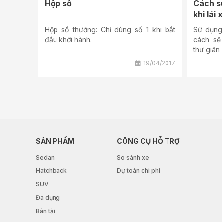
Hộp số
Cách s
khi lái 
Hộp số thường: Chỉ dùng số 1 khi bắt
Sử dụng
đầu khởi hành.
cách sẽ
thư giãn
19/04/2017
SẢN PHẨM
CÔNG CỤ HỖ TRỢ
Sedan
So sánh xe
Hatchback
Dự toán chi phí
SUV
Đa dụng
Bán tải