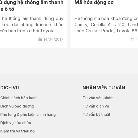
ử dụng hệ thống âm thanh
Mã hóa động cơ
xe ô tô
 hệ thống âm thanh đúng quy
Hệ thống mã hóa khóa động cơ
 kéo dài những khoảnh khắc
Camry, Corolla Altis 2.0, Land
 của bạn trên xe hơi Toyota.
Land Cruiser Prado, Toyota 86
14/04/2017
1
DỊCH VỤ
NHÂN VIÊN TƯ VẤN
Chính sách bảo hành
Tư vấn sản phẩm
Dịch vụ bảo dưỡng
Tư vấn dịch vụ
Phụ tùng & phụ kiện chính hãng
Tư vấn kỹ thuật
Dịch vụ sửa chữa
Kiểm tra và triệu hồi