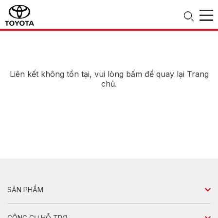
Liên kết không tồn tại, vui lòng
bấm
để quay lại
Trang
chủ
.
SẢN PHẨM
Sedan
CÔNG CỤ HỖ TRỢ