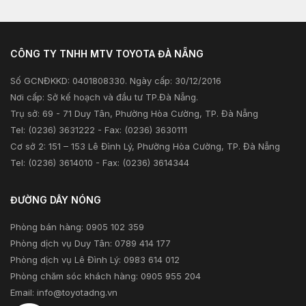
Sản phẩm
Kiểm tra và triệu hồi
Tư vấn tài chính
Khuyến mãi
Tư vấn bảo hiểm
CÔNG TY TNHH MTV TOYOTA ĐÀ NẴNG
Xã hội
Số GCNĐKKD: 0401808330. Ngày cấp: 30/12/2016
Thông tin khác
Nơi cấp: Sở kế hoạch và đầu tư TP.Đà Nẵng.
Trụ sở: 69 - 71 Duy Tân, Phường Hòa Cường, TP. Đà Nẵng
Tel: (0236) 3631222 - Fax: (0236) 3630111
Cơ sở 2: 151 – 153 Lê Đình Lý, Phường Hòa Cường, TP. Đà Nẵng
Tel: (0236) 3614010 - Fax: (0236) 3614344
ĐƯỜNG DÂY NÓNG
Phòng bán hàng: 0905 102 359
Phòng dịch vụ Duy Tân: 0789 414 177
Phòng dịch vụ Lê Đình Lý: 0983 614 012
Phòng chăm sóc khách hàng: 0905 955 204
Email:
info@toyotadng.vn