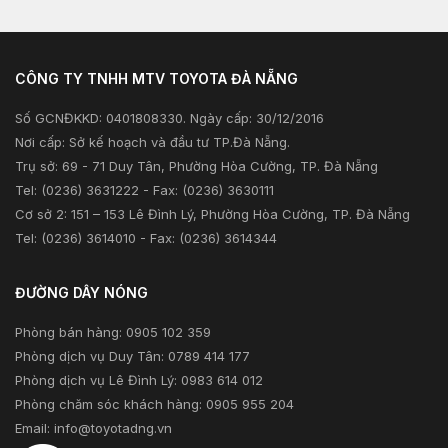
Sản phẩm
Kiểm tra và triệu hồi
Tư vấn tài chính
Khuyến mãi
Tư vấn bảo hiểm
CÔNG TY TNHH MTV TOYOTA ĐÀ NẴNG
Xã hội
Số GCNĐKKD: 0401808330. Ngày cấp: 30/12/2016
Thông tin khác
Nơi cấp: Sở kế hoạch và đầu tư TP.Đà Nẵng.
Trụ sở: 69 - 71 Duy Tân, Phường Hòa Cường, TP. Đà Nẵng
Tel: (0236) 3631222 - Fax: (0236) 3630111
Cơ sở 2: 151 – 153 Lê Đình Lý, Phường Hòa Cường, TP. Đà Nẵng
Tel: (0236) 3614010 - Fax: (0236) 3614344
ĐƯỜNG DÂY NÓNG
Phòng bán hàng: 0905 102 359
Phòng dịch vụ Duy Tân: 0789 414 177
Phòng dịch vụ Lê Đình Lý: 0983 614 012
Phòng chăm sóc khách hàng: 0905 955 204
Email:
info@toyotadng.vn