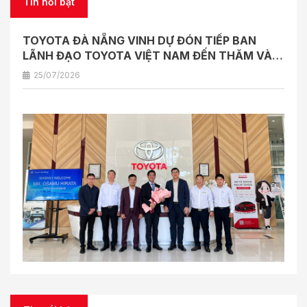
Tin nổi bật
TOYOTA ĐÀ NẴNG VINH DỰ ĐÓN TIẾP BAN
LÃNH ĐẠO TOYOTA VIỆT NAM ĐẾN THĂM VÀ
LÀM VIỆC
25/07/2026