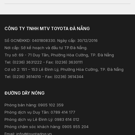
Tư vấn kỹ thuật
Sản phẩm
Kiểm tra và triệu hồi
Tư vấn tài chính
Khuyến mãi
Tư vấn bảo hiểm
CÔNG TY TNHH MTV TOYOTA ĐÀ NẴNG
Xã hội
Số GCNĐKKD: 0401808330. Ngày cấp: 30/12/2016
Thông tin khác
Nơi cấp: Sở kế hoạch và đầu tư TP.Đà Nẵng.
Trụ sở: 69 - 71 Duy Tân, Phường Hòa Cường, TP. Đà Nẵng
Tel: (0236) 3631222 - Fax: (0236) 3630111
Cơ sở 2: 151 – 153 Lê Đình Lý, Phường Hòa Cường, TP. Đà Nẵng
Tel: (0236) 3614010 - Fax: (0236) 3614344
ĐƯỜNG DÂY NÓNG
Phòng bán hàng: 0905 102 359
Phòng dịch vụ Duy Tân: 0789 414 177
Phòng dịch vụ Lê Đình Lý: 0983 614 012
Phòng chăm sóc khách hàng: 0905 955 204
Email:
info@toyotadng.vn