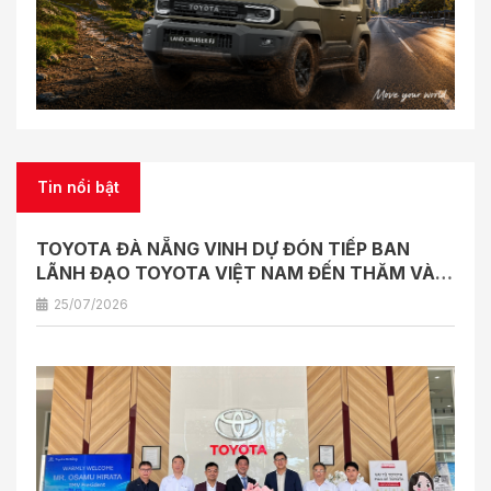
Tin nổi bật
TOYOTA ĐÀ NẴNG VINH DỰ ĐÓN TIẾP BAN
LÃNH ĐẠO TOYOTA VIỆT NAM ĐẾN THĂM VÀ
LÀM VIỆC
25/07/2026