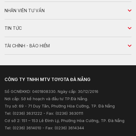
Dự toán chi phí
Chính sách bảo hành
Đa dụng
NHÂN VIÊN TƯ VẤN
Dịch vụ bảo dưỡng
Bán tải
Tư vấn sản phẩm
TIN TỨC
Phụ tùng & phụ kiện chính hãng
Tư vấn dịch vụ
Tin nổi bật
Dịch vụ sửa chữa
TÀI CHÍNH - BẢO HIỂM
Tư vấn kỹ thuật
Sản phẩm
Kiểm tra và triệu hồi
Tư vấn tài chính
Khuyến mãi
Tư vấn bảo hiểm
CÔNG TY TNHH MTV TOYOTA ĐÀ NẴNG
Xã hội
Số GCNĐKKD: 0401808330. Ngày cấp: 30/12/2016
Thông tin khác
Nơi cấp: Sở kế hoạch và đầu tư TP.Đà Nẵng.
Trụ sở: 69 - 71 Duy Tân, Phường Hòa Cường, TP. Đà Nẵng
Tel: (0236) 3631222 - Fax: (0236) 3630111
Cơ sở 2: 151 – 153 Lê Đình Lý, Phường Hòa Cường, TP. Đà Nẵng
Tel: (0236) 3614010 - Fax: (0236) 3614344