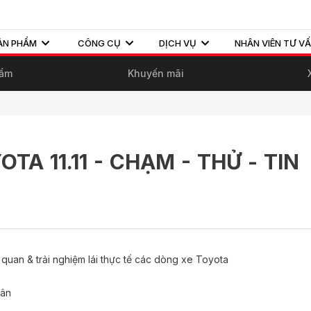
ẢN PHẨM
CÔNG CỤ
DỊCH VỤ
NHÂN VIÊN TƯ V
hẩm
Khuyến mãi
YOTA 11.11 - CHẠM - THỬ - TIN
uan & trải nghiệm lái thực tế các dòng xe Toyota
Tân