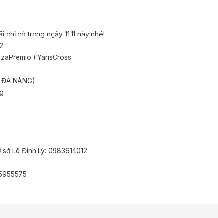
 chỉ có trong ngày 11.11 này nhé!
2
zaPremio #YarisCross
 ĐÀ NẴNG)
ng
ơ sở Lê Đình Lý: 0983614012
05955575