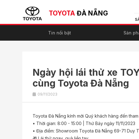
TOYOTA
ĐÀ NẴNG
S
Tin nổi bật
Sản p
Ngày hội lái thử xe TO
cùng Toyota Đà Nẵng
09/11/2023
Toyota Đà Nẵng kính mời Quý khách hàng đến tham q
• Thời gian: 8:00 - 15:00 | Thứ Bảy ngày 11/11/2023
• Địa điểm: Showroom Toyota Đà Nẵng 69-71 Duy 
🎁 Lái thử ngay, quà liền tay