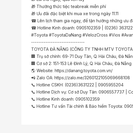
🎁 Thưởng thức tiệc teabreak miễn phí
🎁 Ưu đãi đặc biệt khi mua xe trong ngày 11.11
☎ Lên lịch tham gia ngay, để tận hưởng những ưu đãi
☎ Hotline Kinh doanh: 0905102359 | (0236) 363122
#Toyota #ToyotaDaNang #VelozCross #Vios #Avan
------------------------------
TOYOTA ĐÀ NẴNG (CÔNG TY TNHH MTV TOYOTA
🏢 Trụ sở chính: 69-71 Duy Tân, Q. Hải Châu, Đà Nẵ
🏢 Cơ sở 2: 151-153 Lê Đình Lý, Q. Hải Châu, Đà Nẵng
🌎 Website:
https://danang.toyota.com.vn/
📲 Zalo OA:
https://zalo.me/3260122105069668108
📞 Hotline CSKH: (0236)3631222 | 0905955204
📞 Hotline Dịch vụ: Cơ sở Duy Tân: 0906557737 | C
📞 Hotline Kinh doanh: 0905102359
📞 Hotline Tư vấn Tài chính & Bảo hiểm Toyota: 09