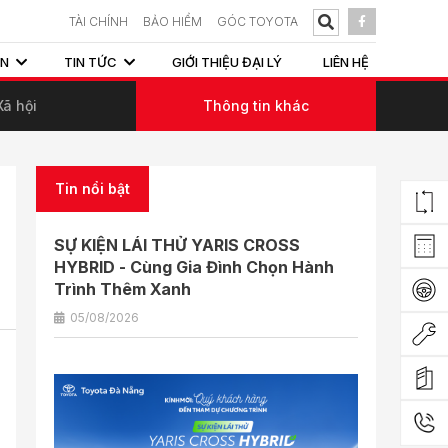
TÀI CHÍNH
BẢO HIỂM
GÓC TOYOTA
ẤN
TIN TỨC
GIỚI THIỆU ĐẠI LÝ
LIÊN HỆ
Xã hội
Thông tin khác
Tin nổi bật
SỰ KIỆN LÁI THỬ YARIS CROSS
HYBRID - Cùng Gia Đình Chọn Hành
Trình Thêm Xanh
05/08/2026