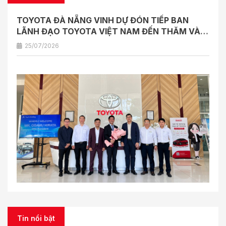
TOYOTA ĐÀ NẴNG VINH DỰ ĐÓN TIẾP BAN
LÃNH ĐẠO TOYOTA VIỆT NAM ĐẾN THĂM VÀ
LÀM VIỆC
25/07/2026
Tin nổi bật