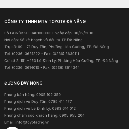
Kiểm tra và triệu hồi
Tư vấn tài chính
Khuyến mãi
Tư vấn bảo hiểm
CÔNG TY TNHH MTV TOYOTA ĐÀ NẴNG
Xã hội
Số GCNĐKKD: 0401808330. Ngày cấp: 30/12/2016
Thông tin khác
Nơi cấp: Sở kế hoạch và đầu tư TP.Đà Nẵng.
Trụ sở: 69 - 71 Duy Tân, Phường Hòa Cường, TP. Đà Nẵng
Tel: (0236) 3631222 - Fax: (0236) 3630111
Cơ sở 2: 151 – 153 Lê Đình Lý, Phường Hòa Cường, TP. Đà Nẵng
Tel: (0236) 3614010 - Fax: (0236) 3614344
ĐƯỜNG DÂY NÓNG
Phòng bán hàng: 0905 102 359
Phòng dịch vụ Duy Tân: 0789 414 177
Phòng dịch vụ Lê Đình Lý: 0983 614 012
Phòng chăm sóc khách hàng: 0905 955 204
Email:
info@toyotadng.vn