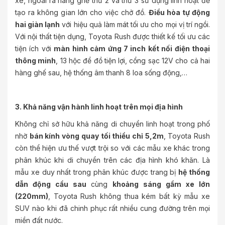
xe, ngoài ra hàng ghế thứ 2 và thứ 3 sử dụng linh hoạt để
tạo ra không gian lớn cho việc chở đồ.
Điều hòa tự động
hai giàn lạnh
với hiệu quả làm mát tối ưu cho mọi vị trí ngồi.
Với nội thất tiện dụng, Toyota Rush được thiết kế tối ưu các
tiện ích với
màn hình cảm ứng 7 inch kết nối điện thoại
thông minh
, 13 hộc để đồ tiện lợi, cổng sạc 12V cho cả hai
hàng ghế sau, hệ thống âm thanh 8 loa sống động,…
3. Khả năng vận hành linh hoạt trên mọi địa hình
Không chỉ sở hữu khả năng di chuyển linh hoạt trong phố
nhờ
bán kính vòng quay tối thiểu chỉ 5,2m
, Toyota Rush
còn thể hiện ưu thế vượt trội so với các mẫu xe khác trong
phân khúc khi di chuyển trên các địa hình khó khăn. Là
mẫu xe duy nhất trong phân khúc được trang bị
hệ thống
dẫn động cầu sau
cùng
khoảng sáng gầm xe lớn
(220mm)
, Toyota Rush không thua kém bất kỳ mẫu xe
SUV nào khi đã chinh phục rất nhiều cung đường trên mọi
miền đất nước.