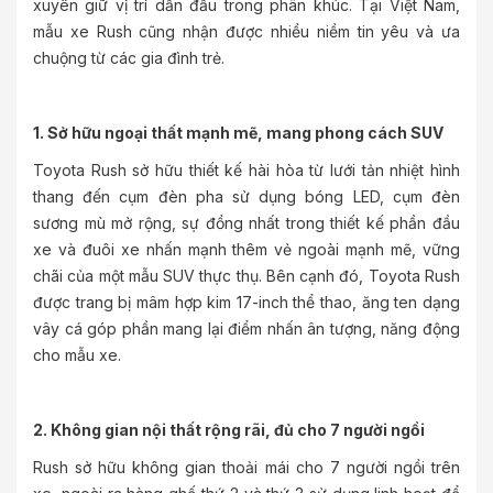
xuyên giữ vị trí dẫn đầu trong phân khúc. Tại Việt Nam,
mẫu xe Rush cũng nhận được nhiều niềm tin yêu và ưa
chuộng từ các gia đình trẻ.
1. Sở hữu ngoại thất mạnh mẽ, mang phong cách SUV
Toyota Rush sở hữu thiết kế hài hòa từ lưới tản nhiệt hình
thang đến cụm đèn pha sử dụng bóng LED, cụm đèn
sương mù mở rộng, sự đồng nhất trong thiết kế phần đầu
xe và đuôi xe nhấn mạnh thêm vẻ ngoài mạnh mẽ, vững
chãi của một mẫu SUV thực thụ. Bên cạnh đó, Toyota Rush
được trang bị mâm hợp kim 17-inch thể thao, ăng ten dạng
vây cá góp phần mang lại điểm nhấn ân tượng, năng động
cho mẫu xe.
2. Không gian nội thất rộng rãi, đủ cho 7 người ngồi
Rush sở hữu không gian thoải mái cho 7 người ngồi trên