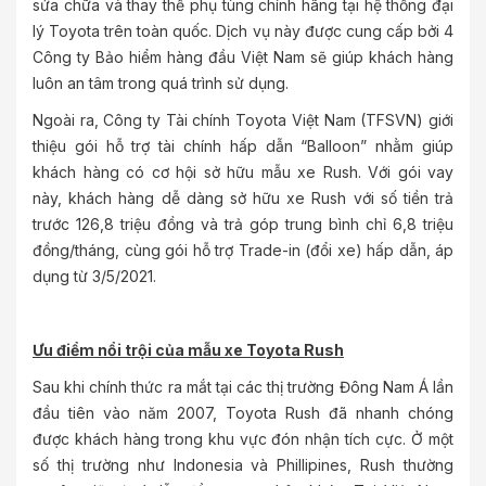
sửa chữa và thay thế phụ tùng chính hãng tại hệ thống đại
lý Toyota trên toàn quốc. Dịch vụ này được cung cấp bởi 4
Công ty Bảo hiểm hàng đầu Việt Nam sẽ giúp khách hàng
luôn an tâm trong quá trình sử dụng.
Ngoài ra, Công ty Tài chính Toyota Việt Nam (TFSVN) giới
thiệu gói hỗ trợ tài chính hấp dẫn “Balloon” nhằm giúp
khách hàng có cơ hội sở hữu mẫu xe Rush. Với gói vay
này, khách hàng dễ dàng sở hữu xe Rush với số tiền trả
trước 126,8 triệu đồng và trả góp trung bình chỉ 6,8 triệu
đồng/tháng, cùng gói hỗ trợ Trade-in (đổi xe) hấp dẫn, áp
dụng từ 3/5/2021.
Ưu điểm nổi trội của mẫu xe Toyota Rush
Sau khi chính thức ra mắt tại các thị trường Đông Nam Á lần
đầu tiên vào năm 2007, Toyota Rush đã nhanh chóng
được khách hàng trong khu vực đón nhận tích cực. Ở một
số thị trường như Indonesia và Phillipines, Rush thường