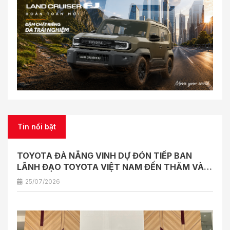
Tin nổi bật
TOYOTA ĐÀ NẴNG VINH DỰ ĐÓN TIẾP BAN
LÃNH ĐẠO TOYOTA VIỆT NAM ĐẾN THĂM VÀ
LÀM VIỆC
25/07/2026