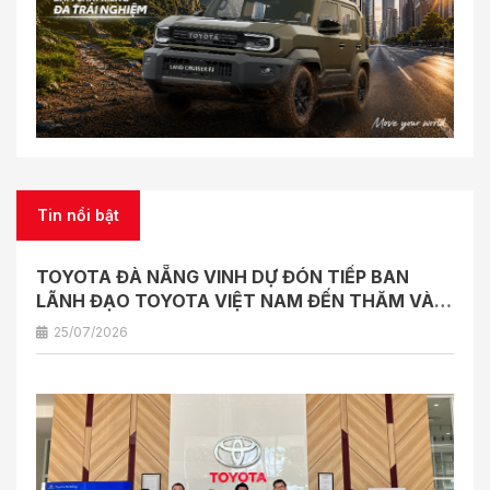
Tin nổi bật
TOYOTA ĐÀ NẴNG VINH DỰ ĐÓN TIẾP BAN
LÃNH ĐẠO TOYOTA VIỆT NAM ĐẾN THĂM VÀ
LÀM VIỆC
25/07/2026