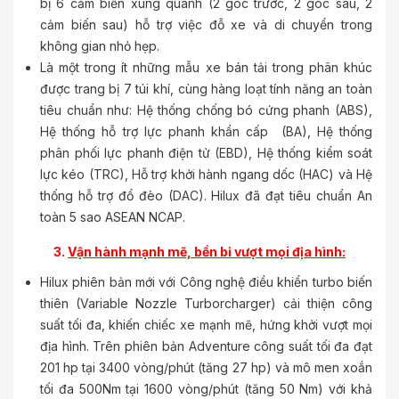
bị 6 cảm biến xung quanh (2 góc trước, 2 góc sau, 2
cảm biến sau) hỗ trợ việc đỗ xe và di chuyển trong
không gian nhỏ hẹp.
Là một trong ít những mẫu xe bán tải trong phân khúc
được trang bị 7 túi khí, cùng hàng loạt tính năng an toàn
tiêu chuẩn như: Hệ thống chống bó cứng phanh (ABS),
Hệ thống hỗ trợ lực phanh khẩn cấp (BA), Hệ thống
phân phối lực phanh điện tử (EBD), Hệ thống kiểm soát
lực kéo (TRC), Hỗ trợ khởi hành ngang dốc (HAC) và Hệ
thống hỗ trợ đổ đèo (DAC). Hilux đã đạt tiêu chuẩn An
toàn 5 sao ASEAN NCAP.
3.
Vận hành mạnh mẽ, bền bỉ vượt mọi địa hình:
Hilux phiên bản mới với Công nghệ điều khiển turbo biến
thiên (Variable Nozzle Turborcharger) cải thiện công
suất tối đa, khiến chiếc xe mạnh mẽ, hứng khởi vượt mọi
địa hình. Trên phiên bản Adventure công suất tối đa đạt
201 hp tại 3400 vòng/phút (tăng 27 hp) và mô men xoắn
tối đa 500Nm tại 1600 vòng/phút (tăng 50 Nm) với khả