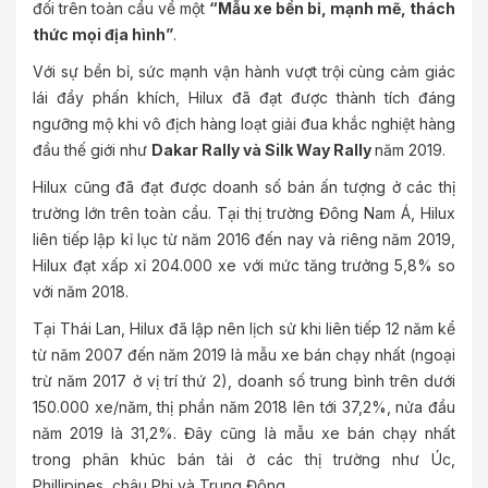
đối trên toàn cầu về một
“Mẫu xe
bền bỉ, mạnh mẽ, thách
thức mọi địa hình”
.
Với sự bền bỉ, sức mạnh vận hành vượt trội cùng cảm giác
lái đầy phấn khích, Hilux đã đạt được thành tích đáng
ngưỡng mộ khi vô địch hàng loạt giải đua khắc nghiệt hàng
đầu thế giới như
Dakar Rally và Silk Way Rally
năm 2019.
Hilux cũng đã đạt được doanh số bán ấn tượng ở các thị
trường lớn trên toàn cầu. Tại thị trường Đông Nam Á, Hilux
liên tiếp lập kỉ lục từ năm 2016 đến nay và riêng năm 2019,
Hilux đạt xấp xỉ 204.000 xe với mức tăng trưởng 5,8% so
với năm 2018.
Tại Thái Lan, Hilux đã lập nên lịch sử khi liên tiếp 12 năm kể
từ năm 2007 đến năm 2019 là mẫu xe bán chạy nhất (ngoại
trừ năm 2017 ở vị trí thứ 2), doanh số trung bình trên dưới
150.000 xe/năm, thị phần năm 2018 lên tới 37,2%, nửa đầu
năm 2019 là 31,2%. Đây cũng là mẫu xe bán chạy nhất
trong phân khúc bán tải ở các thị trường như Úc,
Phillipines, châu Phi và Trung Đông.