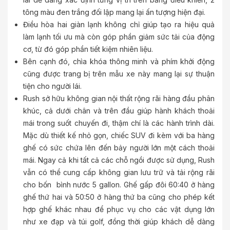
tông màu đen trắng đối lập mang lại ấn tượng hiện đại.
Điều hòa hai giàn lạnh không chỉ giúp tạo ra hiệu quả
làm lạnh tối ưu mà còn góp phần giảm sức tải của động
cơ, từ đó góp phần tiết kiệm nhiên liệu.
Bên cạnh đó, chìa khóa thông minh và phím khởi động
cũng được trang bị trên mẫu xe này mang lại sự thuận
tiện cho người lái.
Rush sở hữu không gian nội thất rộng rãi hàng đầu phân
khúc, cả dưới chân và trên đầu giúp hành khách thoải
mái trong suốt chuyến đi, thậm chí là các hành trình dài.
Mặc dù thiết kế nhỏ gọn, chiếc SUV đi kèm với ba hàng
ghế có sức chứa lên đến bảy người lớn một cách thoải
mái. Ngay cả khi tất cả các chỗ ngồi được sử dụng, Rush
vẫn có thể cung cấp không gian lưu trữ và tải rộng rãi
cho bốn bình nước 5 gallon. Ghế gấp đôi 60:40 ở hàng
ghế thứ hai và 50:50 ở hàng thứ ba cũng cho phép kết
hợp ghế khác nhau để phục vụ cho các vật dụng lớn
như xe đạp và túi golf, đồng thời giúp khách dễ dàng