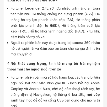
3.An toàn 5 sao ASEAN NCAP
Fortuner Legender 2.4L sở hữu nhiều tính năng an toàn
tiên tiến như Hệ thống chống bó cứng phanh (ABS), Hệ
thống hỗ trợ lực phanh khẩn cấp (BA), Hệ thống phân
phối lực phanh điện tử (EBD), Hệ thống kiểm soát lực
kéo (TRC), Hỗ trợ khởi hành ngang dốc (HAC), 7 túi khí,
cảm biến hỗ trợ đỗ xe…
Ngoài ra phiên bản này được trang bị camera 360 nhằm
hỗ trơ người lái và đảm bảo an toàn cho cả gia đình trên
mọi chuyến đi
4.Nội thất sang trọng, tinh tế mang tới trải nghiệm
thoải mái cho người ngồi trên xe
Fortuner phiên bản mới sở hữu hàng loạt các trang bị tiện
nghi nổi bật như Màn hình giải trí 8 inch kết nối Apple
Carplay và Android Auto, chế độ đàm thoại rảnh tay, hệ
thống định vị Navigation, hệ thống 6 loa JBL,
mở cốp
rảnh tay
, hộc để đồ và cổng USB tiện dụng cho mọi vị trí
ngồi.