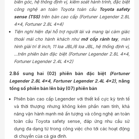
biến góc, hệ thống định vị, kiểm soát hành trình, đặc biệt
công nghệ an toàn Toyota toàn cầu
Toyota safety
sense (TSS)
trên bản cao cấp (Fortuner Legender 2.8L
4x4, Fortuner 2.8L 4x4)
Tiện nghi hiện đại hỗ trợ người lái và mang lại cảm giác
thoải mái cho hành khách như
mở cốp rảnh tay
, màn
hình giải trí 8 inch, 11 loa JBL/6 loa JBL, hệ thống định vị,
…trên phiên bản đặc biệt (Fortuner Legender 2.8L 4x4,
Fortuner Legender 2.4L 4x2)
2.Bổ sung hai (02) phiên bản đặc biệt
(Fortuner
Legender 2.8L 4x4, Fortuner Legender 2.4L 4x2)
, nâng
tổng số phiên bản lên bảy (07) phiên bản
Phiên bản cao cấp Legender với thiết kế cực kỳ tinh tế
và thời thượng nhưng không kém phần nam tính, khả
năng vận hành mạnh mẽ ấn tượng và công nghệ an toàn
toàn cầu Toyota safety sense, đáp ứng nhu cầu sử
dụng đa dạng từ trong công việc cho tới các hoạt động
di chuyển của cả gia đình.