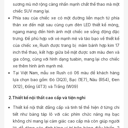
sương mù mở rộng càng nhấn mạnh chất thể thao mà một
chiếc SUV mang lại.
Phía sau của chiếc xe có một đường liền mạch từ phía
thân xe đến mặt sau cùng cụm đèn LED thiết kế mỏng,
ngang mang đến hình ảnh một chiếc xe sống động đặc
trưng. Để phù hợp với vẻ mạnh mẽ và táo bạo về thiết kế
của chiếc xe, Rush được trang bị mâm bánh hợp kim 17
inch thể thao, kết hợp giữa bề mặt được sơn màu đen và
gia công, cùng với hình dạng tuabin, mang lại cho chiếc
xe thêm hình ảnh mạnh mẽ.
Tại Việt Nam, mẫu xe Rush có 06 màu để khách hàng
lựa chọn bao gồm: Đỏ (3Q3), Bạc (1E7), Nâu (R54), Đen
(X12), Đồng (4T3) và Trắng (W09)
2.Thiết kế nội thất cao cấp và tiện nghi
Thiết kế nội thất đẳng cấp và tinh tế thể hiện ở từng chi
tiết như bảng táp lô với các phím chức năng mạ bạc
không chỉ mang lại cảm giác cao cấp mà còn giúp người
lái dễ dàng xác định từng vị trí trên bảng điều khiển, 2