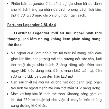
Phiên bản Legender 2.4L sẽ là sự lựa chọn tối ưu dành
cho khách hàng cá nhân ưa thích phong cách lịch lãm,
thời thượng với mức chi phí phù hợp ngân sách.
Fortuner Legender 2.8L 4x4
1.Fortuner Legender mới sở hữu ngoại hình thời
thượng, lịch lãm nhưng không kém phần năng động,
thể thao
Vẻ ngoài của Fortuner được tái thiết kế mang đến cảm
giác lịch lãm, sang trọng với các đường nét sắc sảo, lưới
tản nhiệt được chia thành 2 tầng riêng biệt. Đèn ban
ngày LED kiểu dáng mới, đèn xi-nhan LED tuần tự, đèn
sương mù LED và cụm đèn hậu LED mới.
Cản sau thiết kế mới với đường nét góc cạnh góp phần
tạo nên vẻ ngoài mạnh mẽ của một mẫu SUV năng động.
Mâm xe hợp kim 18-inch thể thao. Khoảng sáng gầm xe
lớn đạt 279mm thuận lợi cho việc di chuyển trên những
cung đường khó khăn.