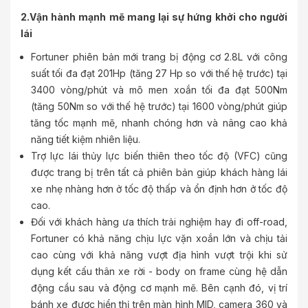
2.Vận hành mạnh mẽ mang lại sự hứng khởi cho người
lái
Fortuner phiên bản mới trang bị động cơ 2.8L với công
suất tối đa đạt 201Hp (tăng 27 Hp so với thế hệ trước) tại
3400 vòng/phút và mô men xoắn tối đa đạt 500Nm
(tăng 50Nm so với thế hệ trước) tại 1600 vòng/phút giúp
tăng tốc mạnh mẽ, nhanh chóng hơn và nâng cao khả
năng tiết kiệm nhiên liệu.
Trợ lực lái thủy lực biến thiên theo tốc độ (VFC) cũng
được trang bị trên tất cả phiên bản giúp khách hàng lái
xe nhẹ nhàng hơn ở tốc độ thấp và ổn định hơn ở tốc độ
cao.
Đối với khách hàng ưa thích trải nghiệm hay đi off-road,
Fortuner có khả năng chịu lực vặn xoắn lớn và chịu tải
cao cùng với khả năng vượt địa hình vượt trội khi sử
dụng kết cấu thân xe rời - body on frame cùng hệ dẫn
động cầu sau và động cơ mạnh mẽ. Bên cạnh đó, vị trí
bánh xe được hiển thị trên màn hình MID, camera 360 và