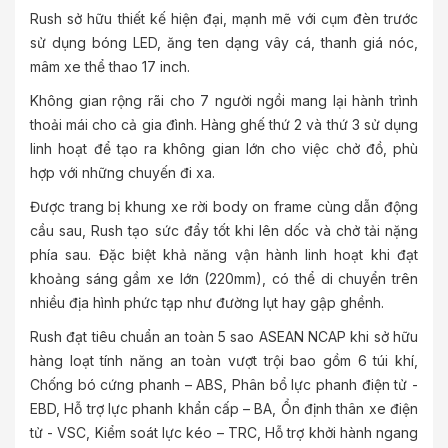
Rush sở hữu thiết kế hiện đại, mạnh mẽ với cụm đèn trước
sử dụng bóng LED, ăng ten dạng vây cá, thanh giá nóc,
mâm xe thể thao 17 inch.
Không gian rộng rãi cho 7 người ngồi mang lại hành trình
thoải mái cho cả gia đình. Hàng ghế thứ 2 và thứ 3 sử dụng
linh hoạt để tạo ra không gian lớn cho việc chở đồ, phù
hợp với những chuyến đi xa.
Được trang bị khung xe rời body on frame cùng dẫn động
cầu sau, Rush tạo sức đẩy tốt khi lên dốc và chở tải nặng
phía sau. Đặc biệt khả năng vận hành linh hoạt khi đạt
khoảng sáng gầm xe lớn (220mm), có thể di chuyển trên
nhiều địa hình phức tạp như đường lụt hay gập ghềnh.
Rush đạt tiêu chuẩn an toàn 5 sao ASEAN NCAP khi sở hữu
hàng loạt tính năng an toàn vượt trội bao gồm 6 túi khí,
Chống bó cứng phanh – ABS, Phân bổ lực phanh điện tử -
EBD, Hỗ trợ lực phanh khẩn cấp – BA, Ổn định thân xe điện
tử - VSC, Kiểm soát lực kéo – TRC, Hỗ trợ khởi hành ngang