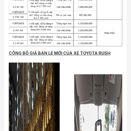
CÔNG BỐ GIÁ BÁN LẺ MỚI CỦA XE TOYOTA RUSH