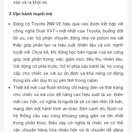
vào và ra khỏi xe.
3.Vận hành mạnh mẽ
Động cơ Toyota 2NR-VE hiệu quả cao được kết hợp với
công nghệ Dual VVT-i mới nhất của Toyota, buồng đốt
tối ưu, các bộ phận chuyển động nhẹ và piston ma sát
thấp góp phần tạo ra hiệu suất nhiên liệu và sức mạnh
tuyệt vời. Chưa kể, khí động học bên ngoài của xe cũng
góp một phần trong việc giảm mức tiêu thụ nhiên liệu.
Với động cơ phía trước, bố trí phía sau bánh lái, nó cung
cấp cho chiếc xe với sự ổn định và khả năng cơ động
trong khi vẫn duy trì sự yên tĩnh trong cabin.
Thiết kế mới của Rush không chỉ mang đến vẻ thời trang
cho chiếc xe mà còn để nâng cao hiệu suất lái xe. Điểm
mắt cao hơn, có nghĩa là người lái sẽ có tầm nhìn tốt hơn,
mang đến một hành trình an toàn. Bên cạnh đó, Rush có
hệ thống cầu sau cùng khoảng sáng gầm xe lớn nhất
trong phân khúc. Điều này có nghĩa là chiếc xe có thể
vận chuyển hàng hóa nhiều hơn và di chuyển dễ dàng