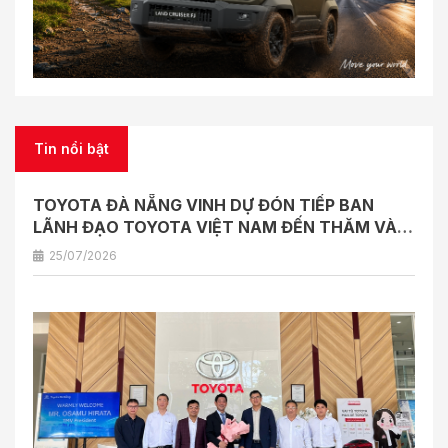
Tin nổi bật
TOYOTA ĐÀ NẴNG VINH DỰ ĐÓN TIẾP BAN
LÃNH ĐẠO TOYOTA VIỆT NAM ĐẾN THĂM VÀ
LÀM VIỆC
25/07/2026