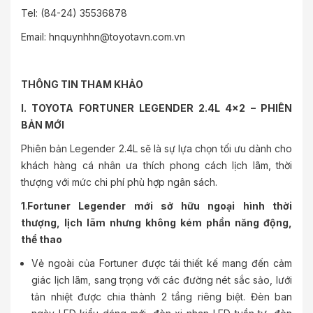
Tel: (84-24) 35536878
Email:
hnquynhhn@toyotavn.com.vn
THÔNG TIN THAM KHẢO
I. TOYOTA FORTUNER LEGENDER 2.4L 4x2 – PHIÊN
BẢN MỚI
Phiên bản Legender 2.4L sẽ là sự lựa chọn tối ưu dành cho
khách hàng cá nhân ưa thích phong cách lịch lãm, thời
thượng với mức chi phí phù hợp ngân sách.
1
.
Fortuner Legender mới sở hữu ngoại hình thời
thượng, lịch lãm nhưng không kém phần năng động,
thể thao
Vẻ ngoài của Fortuner được tái thiết kế mang đến cảm
giác lịch lãm, sang trọng với các đường nét sắc sảo, lưới
tản nhiệt được chia thành 2 tầng riêng biệt. Đèn ban