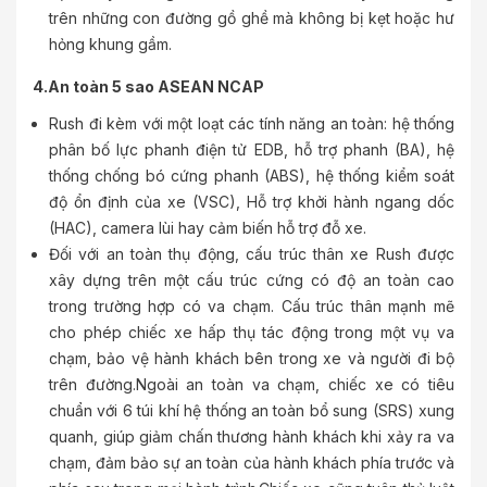
trên những con đường gồ ghề mà không bị kẹt hoặc hư
hỏng khung gầm.
4.An toàn 5 sao ASEAN NCAP
Rush đi kèm với một loạt các tính năng an toàn: hệ thống
phân bố lực phanh điện tử EDB, hỗ trợ phanh (BA), hệ
thống chống bó cứng phanh (ABS), hệ thống kiểm soát
độ ổn định của xe (VSC), Hỗ trợ khởi hành ngang dốc
(HAC), camera lùi hay cảm biến hỗ trợ đỗ xe.
Đối với an toàn thụ động, cấu trúc thân xe Rush được
xây dựng trên một cấu trúc cứng có độ an toàn cao
trong trường hợp có va chạm. Cấu trúc thân mạnh mẽ
cho phép chiếc xe hấp thụ tác động trong một vụ va
chạm, bảo vệ hành khách bên trong xe và người đi bộ
trên đường.Ngoài an toàn va chạm, chiếc xe có tiêu
chuẩn với 6 túi khí hệ thống an toàn bổ sung (SRS) xung
quanh, giúp giảm chấn thương hành khách khi xảy ra va
chạm, đảm bảo sự an toàn của hành khách phía trước và