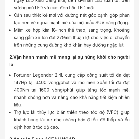
ngày LED kiểu dáng mới, đèn xi-nhan LED tuần tự, đèn
sương mù LED và cụm đèn hậu LED mới.
Cản sau thiết kế mới với đường nét góc cạnh góp phần
tạo nên vẻ ngoài mạnh mẽ của một mẫu SUV năng động.
Mâm xe hợp kim 18-inch thể thao, sang trọng. Khoảng
sáng gầm xe lớn đạt 279mm thuận lợi cho việc di chuyển
trên những cung đường khó khăn hay đường ngập lụt.
2.Vận hành mạnh mẽ mang lại sự hứng khởi cho người
lái
Fortuner Legender 2.4L cung cấp công suất tối đa đạt
147Hp tại 3400 vòng/phút và mô men xoắn tối đa đạt
400Nm tại 1600 vòng/phút giúp tăng tốc mạnh mẽ,
nhanh chóng hơn và nâng cao khả năng tiết kiệm nhiên
liệu.
Trợ lực lái thủy lực biến thiên theo tốc độ (VFC) giúp
khách hàng lái xe nhẹ nhàng hơn ở tốc độ thấp và ổn
định hơn ở tốc độ cao.