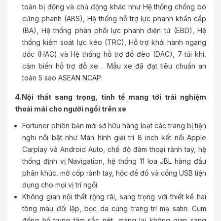
toàn bị động và chủ động khác như Hệ thống chống bó
cứng phanh (ABS), Hệ thống hỗ trợ lực phanh khẩn cấp
(BA), Hệ thống phân phối lực phanh điện tử (EBD), Hệ
thống kiểm soát lực kéo (TRC), Hỗ trợ khởi hành ngang
dốc (HAC) và Hệ thống hỗ trợ đổ đèo (DAC), 7 túi khí,
cảm biến hỗ trợ đỗ xe… Mẫu xe đã đạt tiêu chuẩn an
toàn 5 sao ASEAN NCAP.
4.Nội thất sang trọng, tinh tế mang tới trải nghiệm
thoải mái cho người ngồi trên xe
Fortuner phiên bản mới sở hữu hàng loạt các trang bị tiện
nghi nổi bật như Màn hình giải trí 8 inch kết nối Apple
Carplay và Android Auto, chế độ đàm thoại rảnh tay, hệ
thống định vị Navigation, hệ thống 11 loa JBL hàng đầu
phân khúc, mở cốp rảnh tay, hộc để đồ và cổng USB tiện
dụng cho mọi vị trí ngồi.
Không gian nội thất rộng rãi, sang trọng với thiết kế hai
tông màu đối lập, bọc da cùng trang trí mạ satin. Cụm
đồng hồ trung tâm sắc nét, mang lại không gian sang