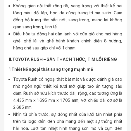
Không gian nội thất rộng rãi, sang trọng với thiết kế hai
tông màu đối lập, bọc da cùng trang trí mạ satin. Cụm
đồng hồ trung tâm sắc nét, sang trọng, mang lại không
gian sang trọng, tinh tế.
Điều hòa tự động hai dàn lạnh với cửa gió cho mọi hàng
ghế, ghế lái và ghế hành khách chỉnh điện 8 hướng,
hàng ghế sau gập chỉ với 1 chạm.
II.TOYOTA RUSH – SĂN THÁCH THỨC, TÌM LỐI RIÊNG
1
.
Thiết kế ngoại thất sang trọng mạnh mẽ
Toyota Rush có ngoại thất bắt mắt và được đánh giá cao
nhờ ngôn ngữ thiết kế tươi mới giúp tạo ấn tượng sâu
đậm. Rush sở hữu kích thước dài, rộng, cao tương ứng là
4.435 mm x 1.695 mm x 1.705 mm, với chiều dài cơ sở là
2.685 mm.
Nhìn từ phía trước, sự đồng nhất của lưới tản nhiệt phía
trên từ logo đến đèn pha mang đến một sự thống nhất
hài hòa. Lưới tản nhiệt hình thang sơn mờ và cụm đèn