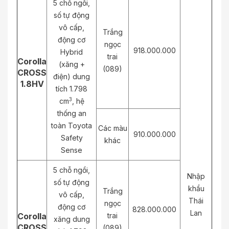
5 chỗ ngồi,
số tự động
vô cấp,
Trắng
động cơ
ngọc
918.000.000
Hybrid
trai
Corolla
(xăng +
(089)
CROSS
điện) dung
1.8HV
tích 1.798
3
cm
, hệ
thống an
toàn Toyota
Các màu
910.000.000
Safety
khác
Sense
5 chỗ ngồi,
Nhập
số tự động
khẩu
Trắng
vô cấp,
Thái
ngọc
động cơ
828.000.000
Lan
Corolla
trai
xăng dung
CROSS
(089)