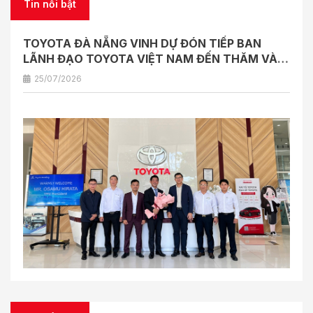
Tin nổi bật
TOYOTA ĐÀ NẴNG VINH DỰ ĐÓN TIẾP BAN
LÃNH ĐẠO TOYOTA VIỆT NAM ĐẾN THĂM VÀ
LÀM VIỆC
25/07/2026