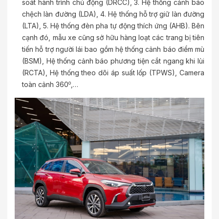
soát hành trình chủ động (DRCC), 3. Hệ thống cảnh báo
chệch làn đường (LDA), 4. Hệ thống hỗ trợ giữ làn đường
(LTA), 5. Hệ thống đèn pha tự động thích ứng (AHB). Bên
cạnh đó, mẫu xe cũng sở hữu hàng loạt các trang bị tiên
tiến hỗ trợ người lái bao gồm hệ thống cảnh báo điểm mù
(BSM), Hệ thống cảnh báo phương tiện cắt ngang khi lùi
(RCTA), Hệ thống theo dõi áp suất lốp (TPWS), Camera
o
toàn cảnh 360
,…