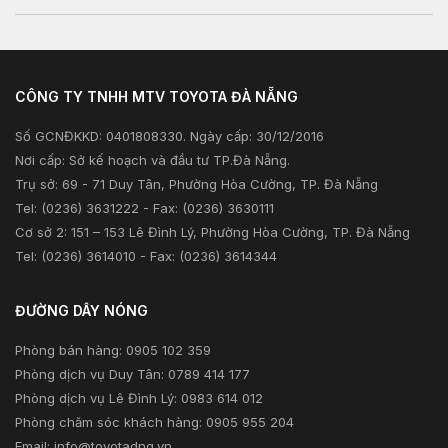
Tư vấn kỹ thuật
Sản phẩm
Kiểm tra và triệu hồi
Tư vấn tài chính
Khuyến mãi
Tư vấn bảo hiểm
CÔNG TY TNHH MTV TOYOTA ĐÀ NẴNG
Xã hội
Số GCNĐKKD: 0401808330. Ngày cấp: 30/12/2016
Thông tin khác
Nơi cấp: Sở kế hoạch và đầu tư TP.Đà Nẵng.
Trụ sở: 69 - 71 Duy Tân, Phường Hòa Cường, TP. Đà Nẵng
Tel: (0236) 3631222 - Fax: (0236) 3630111
Cơ sở 2: 151 – 153 Lê Đình Lý, Phường Hòa Cường, TP. Đà Nẵng
Tel: (0236) 3614010 - Fax: (0236) 3614344
ĐƯỜNG DÂY NÓNG
Phòng bán hàng: 0905 102 359
Phòng dịch vụ Duy Tân: 0789 414 177
Phòng dịch vụ Lê Đình Lý: 0983 614 012
Phòng chăm sóc khách hàng: 0905 955 204
Email:
info@toyotadng.vn