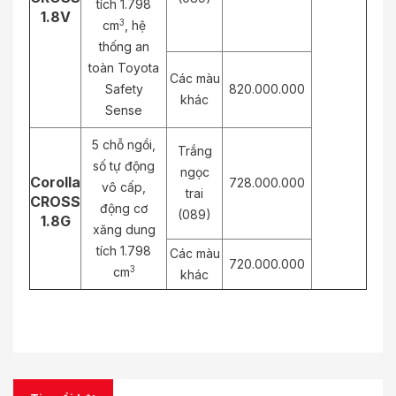
tích 1.798
1.8V
3
cm
, hệ
thống an
toàn Toyota
Các màu
Safety
820.000.000
khác
Sense
5 chỗ ngồi,
Trắng
số tự động
ngọc
Corolla
728.000.000
vô cấp,
trai
CROSS
động cơ
(089)
1.8G
xăng dung
tích 1.798
Các màu
720.000.000
3
cm
khác