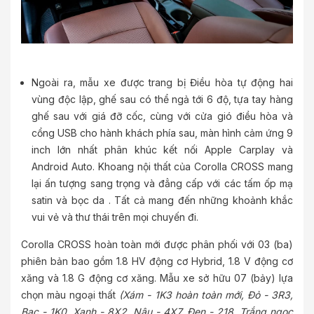
Ngoài ra, mẫu xe được trang bị Điều hòa tự động hai
vùng độc lập, ghế sau có thể ngả tới 6 độ, tựa tay hàng
ghế sau với giá đỡ cốc, cùng với cửa gió điều hòa và
cổng USB cho hành khách phía sau, màn hình cảm ứng 9
inch lớn nhất phân khúc kết nối Apple Carplay và
Android Auto. Khoang nội thất của Corolla CROSS mang
lại ấn tượng sang trọng và đẳng cấp với các tấm ốp mạ
satin và bọc da
. Tất cả mang đến những khoảnh khắc
vui vẻ và thư thái trên mọi chuyến đi.
Corolla CROSS hoàn toàn mới được phân phối với 03 (ba)
phiên bản bao gồm 1.8 HV động cơ Hybrid, 1.8 V động cơ
xăng và 1.8 G động cơ xăng. Mẫu xe sở hữu 07 (bảy) lựa
chọn màu ngoại thất
(Xám - 1K3 hoàn toàn mới, Đỏ - 3R3,
Bạc - 1K0, Xanh - 8X2, Nâu - 4X7, Đen - 218, Trắng ngọc