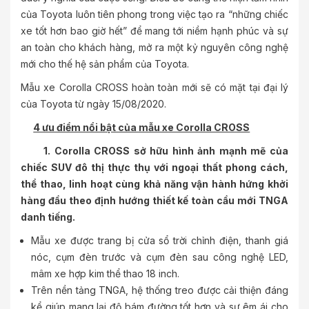
của Toyota luôn tiên phong trong việc tạo ra “những chiếc
xe tốt hơn bao giờ hết” để mang tới niềm hạnh phúc và sự
an toàn cho khách hàng, mở ra một kỷ nguyên công nghệ
mới cho thế hệ sản phẩm của Toyota.
Mẫu xe Corolla CROSS hoàn toàn mới sẽ có mặt tại đại lý
của Toyota từ ngày 15/08/2020.
4 ưu điểm nổi bật của mẫu xe Corolla CROSS
1. Corolla CROSS sở hữu hình ảnh mạnh mẽ của
chiếc SUV đô thị thực thụ với ngoại thất phong cách,
thể thao, linh hoạt cùng khả năng vận hành hứng khởi
hàng đầu theo định hướng thiết kế toàn cầu mới TNGA
danh tiếng.
Mẫu xe được trang bị cửa sổ trời chỉnh điện, thanh giá
nóc, cụm đèn trước và cụm đèn sau công nghệ LED,
mâm xe hợp kim thể thao 18 inch.
Trên nền tảng TNGA, hệ thống treo được cải thiện đáng
kể giúp mang lại độ bám đường tốt hơn và sự êm ái cho