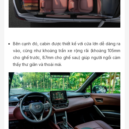
Bên cạnh đó, cabin được thiết kế với cửa lớn dễ dàng ra
vào, cũng như khoảng trần xe rộng rãi (khoảng 105mm
cho ghế trước, 87mm cho ghế sau) giúp người ngồi cảm
thấy thư giãn và thoải mái.