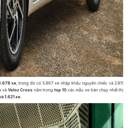
8.678 xe
, trong đó có 5.867 xe nhập khẩu nguyên chiếc và 2.811
s
và
Veloz Cross
nằm trong
top 10
các mẫu xe bán chạy nhất thị
và 1.621
xe.