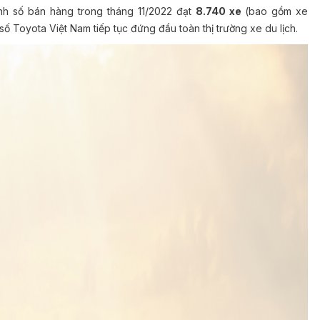
h số bán hàng trong tháng 11/2022 đạt
8.740 xe
(bao gồm xe
ố Toyota Việt Nam tiếp tục đứng đầu toàn thị trường xe du lịch.