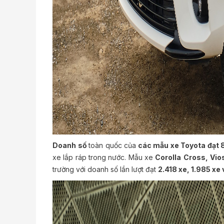
Doanh số
toàn quốc của
các mẫu xe Toyota đạt 
xe lắp ráp trong nước. Mẫu xe
Corolla
Cross,
Vio
trường với doanh số lần lượt đạt
2.418 xe, 1.985 xe 