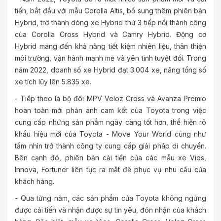
tiến, bắt đầu với mẫu Corolla Altis, bổ sung thêm phiên bản
Hybrid, trở thành dòng xe Hybrid thứ 3 tiếp nối thành công
của Corolla Cross Hybrid và Camry Hybrid. Động cơ
Hybrid mang đến khả năng tiết kiệm nhiên liệu, thân thiện
môi trường, vận hành mạnh mẽ và yên tĩnh tuyệt đối. Trong
năm 2022, doanh số xe Hybrid đạt 3.004 xe, nâng tổng số
xe tích lũy lên 5.835 xe.
- Tiếp theo là bộ đôi MPV Veloz Cross và Avanza Premio
hoàn toàn mới phản ánh cam kết của Toyota trong việc
cung cấp những sản phẩm ngày càng tốt hơn, thể hiện rõ
khẩu hiệu mới của Toyota - Move Your World cũng như
tầm nhìn trở thành công ty cung cấp giải pháp di chuyển.
Bên cạnh đó, phiên bản cải tiến của các mẫu xe Vios,
Innova, Fortuner liên tục ra mắt để phục vụ nhu cầu của
khách hàng.
- Qua từng năm, các sản phẩm của Toyota không ngừng
được cải tiến và nhận được sự tin yêu, đón nhận của khách