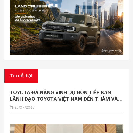
Tin nổi bật
TOYOTA ĐÀ NẴNG VINH DỰ ĐÓN TIẾP BAN
LÃNH ĐẠO TOYOTA VIỆT NAM ĐẾN THĂM VÀ
LÀM VIỆC
25/07/2026