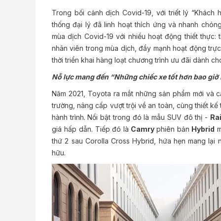
Trong bối cảnh dịch Covid-19, với triết lý “Khách
thống đại lý đã linh hoạt thích ứng và nhanh chó
mùa dịch Covid-19 với nhiều hoạt động thiết thực
nhân viên trong mùa dịch, đẩy mạnh hoạt động trực
thời triển khai hàng loạt chương trình ưu đãi dành c
Nỗ lực mang đến “Những chiếc xe tốt hơn bao giờ 
Năm 2021, Toyota ra mắt những sản phẩm mới và cải t
trường, nâng cấp vượt trội về an toàn, cùng thiết kế
hành trình. Nổi bật trong đó là mẫu SUV đô thị -
Ra
giá hấp dẫn. Tiếp đó là
Camry
phiên bản
Hybrid
m
thứ 2 sau Corolla Cross Hybrid, hứa hẹn mang lại
hữu.