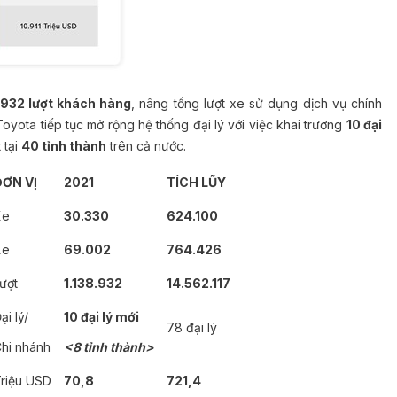
.932 lượt khách hàng
, nâng tổng lượt xe sử dụng dịch vụ chính
Toyota tiếp tục mở rộng hệ thống đại lý với việc khai trương
10 đại
 tại
40 tỉnh thành
trên cả nước.
ƠN VỊ
2021
TÍCH LŨY
Xe
30.330
624.100
Xe
69.002
764.426
ượt
1.138.932
14.562.117
ại lý/
10 đại lý mới
78 đại lý
hi nhánh
<8 tỉnh thành>
riệu USD
70,8
721,4