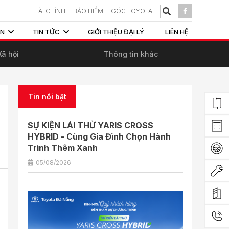
TÀI CHÍNH
BẢO HIỂM
GÓC TOYOTA
ẤN
TIN TỨC
GIỚI THIỆU ĐẠI LÝ
LIÊN HỆ
Xã hội
Thông tin khác
Tin nổi bật
SỰ KIỆN LÁI THỬ YARIS CROSS
HYBRID - Cùng Gia Đình Chọn Hành
Trình Thêm Xanh
05/08/2026