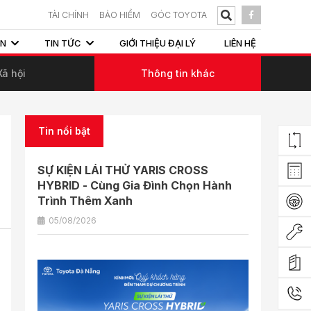
TÀI CHÍNH
BẢO HIỂM
GÓC TOYOTA
ẤN
TIN TỨC
GIỚI THIỆU ĐẠI LÝ
LIÊN HỆ
Xã hội
Thông tin khác
Tin nổi bật
SỰ KIỆN LÁI THỬ YARIS CROSS
HYBRID - Cùng Gia Đình Chọn Hành
Trình Thêm Xanh
05/08/2026