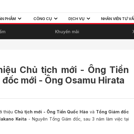
ẢN PHẨM
CÔNG CỤ
DỊCH VỤ
NHÂN VIÊN TƯ V
hẩm
Khuyến mãi
hiệu Chủ tịch mới - Ông Tiền
 đốc mới - Ông Osamu Hirata
i thiệu
Chủ tịch mới - Ông Tiền Quốc Hào
và
Tổng Giám đốc
akano Keita
- Nguyên Tổng Giám đốc, sau 3 năm làm việc tại