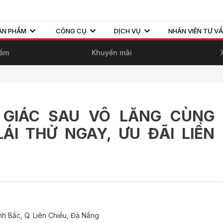
ẢN PHẨM
CÔNG CỤ
DỊCH VỤ
NHÂN VIÊN TƯ V
hẩm
Khuyến mãi
 GIÁC SAU VÔ LĂNG CÙNG
ÁI THỬ NGAY, ƯU ĐÃI LIỀN
nh Bắc, Q. Liên Chiểu, Đà Nẵng