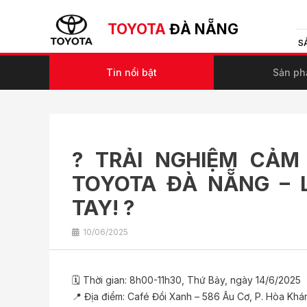
TOYOTA
ĐÀ NẴNG
S
Tin nổi bật
Sản p
? TRẢI NGHIỆM CẢM
TOYOTA ĐÀ NẴNG – L
TAY! ?
10/06/2025
🗓 Thời gian: 8h00-11h30, Thứ Bảy, ngày 14/6/2025
📍 Địa điểm: Café Đồi Xanh – 586 Âu Cơ, P. Hòa Khá