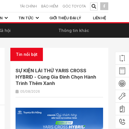
TÀI CHÍNH
BẢO HIỂM
GÓC TOYOTA
ẤN
TIN TỨC
GIỚI THIỆU ĐẠI LÝ
LIÊN HỆ
Xã hội
Thông tin khác
Tin nổi bật
SỰ KIỆN LÁI THỬ YARIS CROSS
HYBRID - Cùng Gia Đình Chọn Hành
Trình Thêm Xanh
05/08/2026