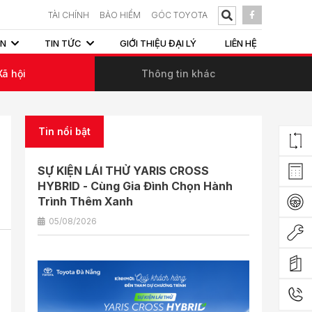
TÀI CHÍNH
BẢO HIỂM
GÓC TOYOTA
ẤN
TIN TỨC
GIỚI THIỆU ĐẠI LÝ
LIÊN HỆ
Xã hội
Thông tin khác
Tin nổi bật
SỰ KIỆN LÁI THỬ YARIS CROSS
HYBRID - Cùng Gia Đình Chọn Hành
Trình Thêm Xanh
05/08/2026