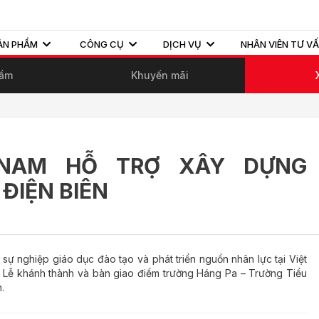
ẢN PHẨM
CÔNG CỤ
DỊCH VỤ
NHÂN VIÊN TƯ V
hẩm
Khuyến mãi
 NAM HỖ TRỢ XÂY DỰNG
ĐIỆN BIÊN
sự nghiệp giáo dục đào tạo và phát triển nguồn nhân lực tại Việt
 Lễ khánh thành và bàn giao điểm trường Háng Pa – Trường Tiểu
.