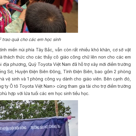
 trao quà cho các em học sinh
tỉnh miền núi phía Tây Bắc, vẫn còn rất nhiều khó khăn, cơ sở vật
 là thách thức cho các thầy cô giáo cõng chữ lên non cho các em
i địa phương, Quỹ Toyota Việt Nam đã hỗ trợ xây mới điểm trường
ềng Sơ, Huyện Điện Biên Đông, Tỉnh Điện Biên, bao gồm 2 phòng
 nhà vệ sinh và 1 phòng công vụ dành cho giáo viên. Bên cạnh đó,
 ty Ô tô Toyota Việt Nam> cũng tham gia tài cho trợ điểm trường
phù hợp với lứa tuổi các em học sinh tiểu học.