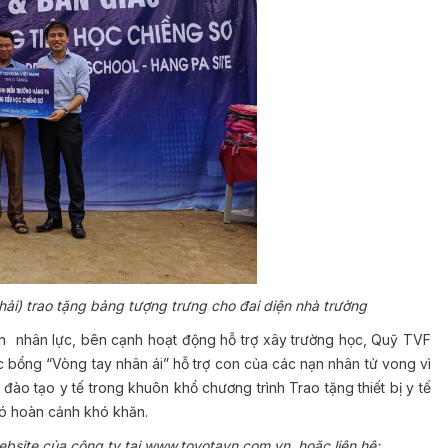
i) trao tặng bảng tượng trưng cho đai diện nhà trường
ồn nhân lực, bên cạnh hoạt động hỗ trợ xây trường học, Quỹ TVF
c bổng “Vòng tay nhân ái” hỗ trợ con của các nạn nhân tử vong vì
đào tạo y tế trong khuôn khổ chương trình Trao tặng thiết bị y tế
ó hoàn cảnh khó khăn.
website của công ty tại
www.toyotavn.com.vn
hoặc liên hệ: