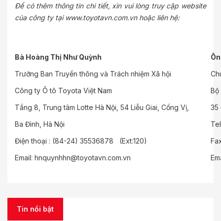
Để có thêm thông tin chi tiết, xin vui lòng truy cập website
của công ty tại
www.toyotavn.com.vn
hoặc liên hệ:
Bà Hoàng Thị Như Quỳnh
Ôn
Trưởng Ban Truyền thông và Trách nhiệm Xã hội
Ch
Công ty Ô tô Toyota Việt Nam
Bộ
Tầng 8, Trung tâm Lotte Hà Nội, 54 Liễu Giai, Cống Vị,
35 
Ba Đình, Hà Nội
Te
Điện thoại : (84-24) 35536878 (Ext:120)
Fa
Email:
hnquynhhn@toyotavn.com.vn
Ema
Tin nổi bật