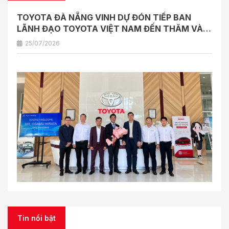
TOYOTA ĐÀ NẴNG VINH DỰ ĐÓN TIẾP BAN
LÃNH ĐẠO TOYOTA VIỆT NAM ĐẾN THĂM VÀ
LÀM VIỆC
25/07/2026
Tin nổi bật