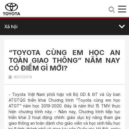
Xã hội
“TOYOTA CÙNG EM HỌC AN
TOÀN GIAO THÔNG” NĂM NAY
CÓ ĐIỂM GÌ MỚI?
18/07/2019
- Toyota Việt Nam phối hợp với Bộ GD & ĐT và Ủy ban
ATGTQG triển khai Chương trình “Toyota cùng em học
ATGT” năm học 2019-2020. Đây là năm thứ 15 TMV thực
hiện chương trình này. - Năm nay, Chương trình tiếp tục
triển khai 2 hoạt động chính: giáo dục kỹ năng tham gia
giao thông an toàn dành cho giáo viên và học sinh tiểu học
tại 8 tỉnh, thành phố và giao lưu cấp Quốc gia. Hà Nội, ngày