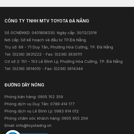
Kiểm tra và triệu hồi
Tư vấn tài chính
Khuyến mãi
Tư vấn bảo hiểm
CÔNG TY TNHH MTV TOYOTA ĐÀ NẴNG
Xã hội
Số GCNĐKKD: 0401808330. Ngày cấp: 30/12/2016
Thông tin khác
Nơi cấp: Sở kế hoạch và đầu tư TP.Đà Nẵng.
Trụ sở: 69 - 71 Duy Tân, Phường Hòa Cường, TP. Đà Nẵng
Tel: (0236) 3631222 - Fax: (0236) 3630111
Cơ sở 2: 151 – 153 Lê Đình Lý, Phường Hòa Cường, TP. Đà Nẵng
Tel: (0236) 3614010 - Fax: (0236) 3614344
ĐƯỜNG DÂY NÓNG
Phòng bán hàng: 0905 102 359
Phòng dịch vụ Duy Tân: 0789 414 177
Phòng dịch vụ Lê Đình Lý: 0983 614 012
Phòng chăm sóc khách hàng: 0905 955 204
Email:
info@toyotadng.vn